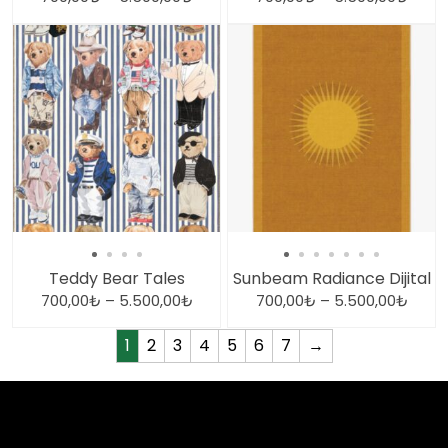
Teddy Bear Tales
Sunbeam Radiance Dijital
700,00
₺
–
5.500,00
₺
700,00
₺
–
5.500,00
₺
1
2
3
4
5
6
7
→