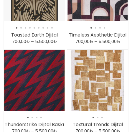
Toasted Earth Dijital
Timeless Aesthetic Dijital
700,00
₺
–
5.500,00
₺
700,00
₺
–
5.500,00
₺
Thunderstrike Dijital Baskı
Textural Trends Dijital
700,00
₺
–
5.500,00
₺
700,00
₺
–
5.500,00
₺