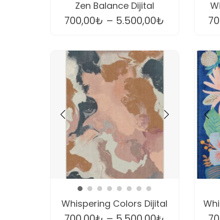
Zen Balance Dijital
Wi
700,00
₺
–
5.500,00
₺
70
Whispering Colors Dijital
Whi
700,00
₺
–
5.500,00
₺
70