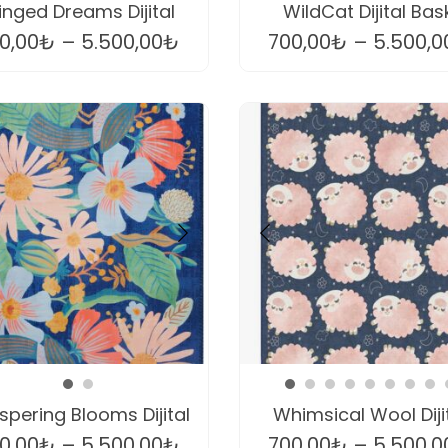
nged Dreams Dijital
WildCat Dijital Bas
0,00
₺
–
5.500,00
₺
700,00
₺
–
5.500,0
spering Blooms Dijital
Whimsical Wool Diji
0,00
₺
–
5.500,00
₺
700,00
₺
–
5.500,0