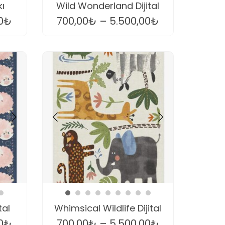
kı
Wild Wonderland Dijital
0
₺
700,00
₺
–
5.500,00
₺
tal
Whimsical Wildlife Dijital
0
₺
700,00
₺
–
5.500,00
₺