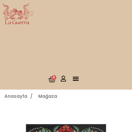
0
Anasayfa
/
Mağaza