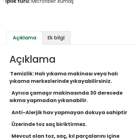
·
İplik türü:
Microfiber kumaş
Açıklama
Ek bilgi
Açıklama
·
Temizlik:
Halı yıkama makinası veya halı
yıkama merkezlerinde yıkayabilirsiniz.
·
Ayrıca çamaşır makinasında 30 derecede
sıkma yapmadan yıkanabilir.
·
Anti-Alerjik hav yapmayan dokuya sahiptir
·
Üzerinde toz saç biriktirmez.
·
Mevcut olan toz, saç, kıl parçalarını içine