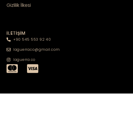
Gizlilik İlkesi
İLETİŞİM
+90 545 553 92 40
laguerraco@gmail.com
laguerra.co
TAKİPTE KALIN
TAKİP ET