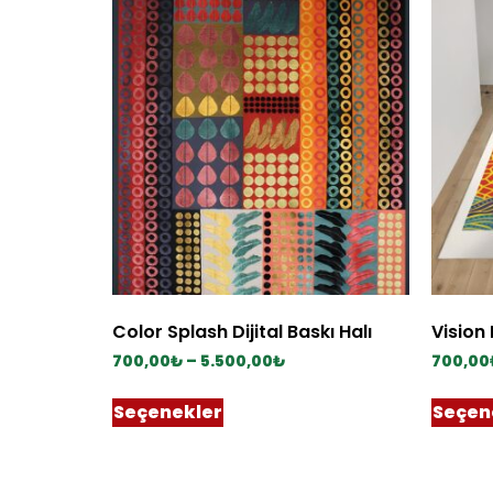
Color Splash Dijital Baskı Halı
Vision 
700,00
₺
–
5.500,00
₺
700,00
Seçenekler
Seçen