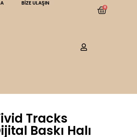
DA
BIZE ULAŞIN
0
ivid Tracks
ijital Baskı Halı