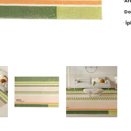
·
Ar
·
Do
·
İp