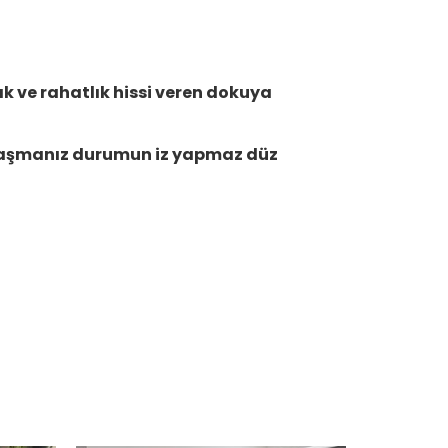
lık ve rahatlık hissi veren dokuya
laşmanız durumun iz yapmaz düz