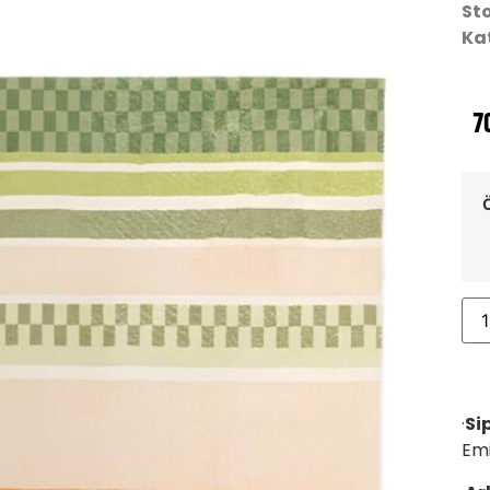
St
Ka
7
·
Si
Emi