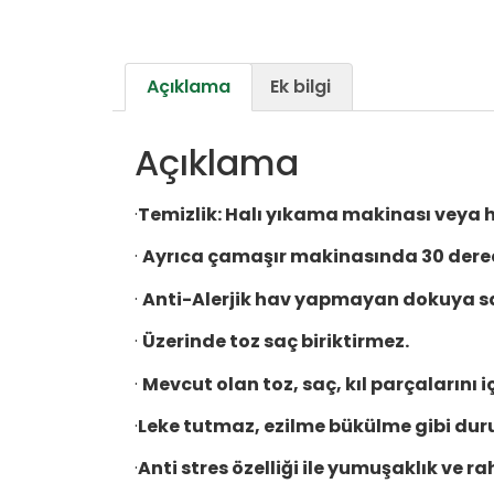
Açıklama
Ek bilgi
Açıklama
·
Temizlik:
Halı yıkama makinası veya ha
·
Ayrıca çamaşır makinasında 30 dere
·
Anti-Alerjik hav yapmayan dokuya sa
·
Üzerinde toz saç biriktirmez.
·
Mevcut olan toz, saç, kıl parçalarını 
·
Leke tutmaz, ezilme bükülme gibi du
·
Anti stres özelliği ile yumuşaklık ve ra