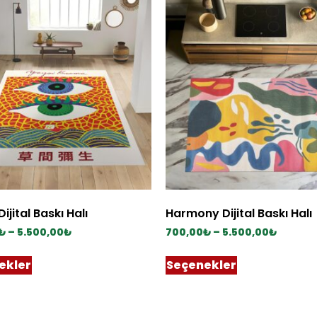
Dijital Baskı Halı
Harmony Dijital Baskı Halı
₺
–
5.500,00
₺
700,00
₺
–
5.500,00
₺
ekler
Seçenekler