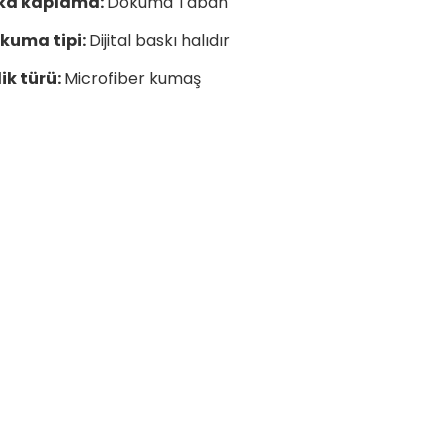
ka kaplama:
Dokuma Taban
kuma tipi:
Dijital baskı halıdır
lik türü:
Microfiber kumaş