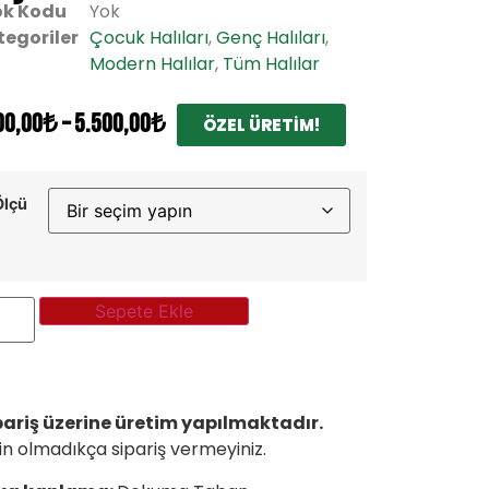
ok Kodu
Yok
tegoriler
Çocuk Halıları
,
Genç Halıları
,
Modern Halılar
,
Tüm Halılar
00,00
₺
–
5.500,00
₺
ÖZEL ÜRETİM!
Ölçü
Sepete Ekle
pariş üzerine üretim yapılmaktadır.
n olmadıkça sipariş vermeyiniz.