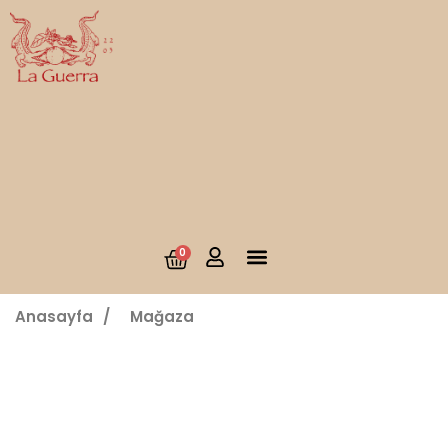
0
Anasayfa
/
Mağaza