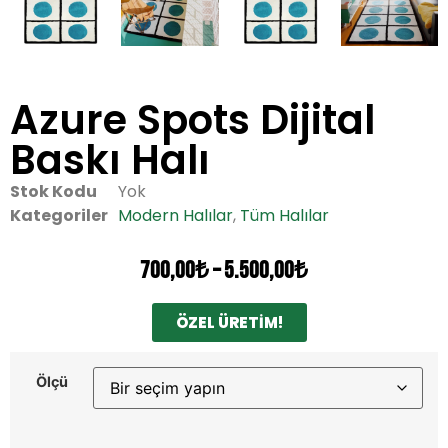
Azure Spots Dijital
Baskı Halı
Stok Kodu
Yok
Kategoriler
Modern Halılar
,
Tüm Halılar
700,00
₺
–
5.500,00
₺
ÖZEL ÜRETİM!
Ölçü