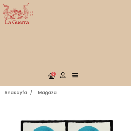
0
Anasayfa
/
Mağaza