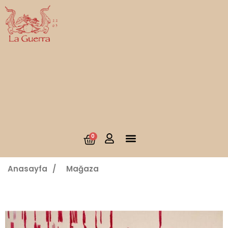
0
Anasayfa
/
Mağaza