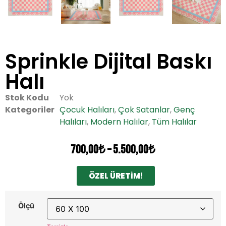
Sprinkle Dijital Baskı
Halı
Stok Kodu
Yok
Kategoriler
Çocuk Halıları
,
Çok Satanlar
,
Genç
Halıları
,
Modern Halılar
,
Tüm Halılar
700,00
₺
–
5.500,00
₺
ÖZEL ÜRETİM!
Ölçü