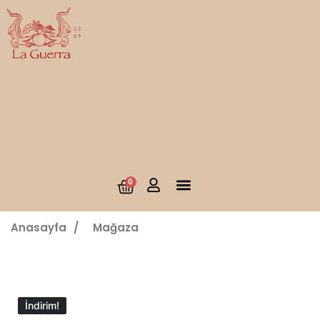
0
Anasayfa
/
Mağaza
İndirim!
İndirim!