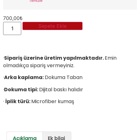
Temizle
700,00
₺
Sepete Ekle
·
Sipariş üzerine üretim yapılmaktadır.
Emin
olmadıkça sipariş vermeyiniz.
·
Arka kaplama:
Dokuma Taban
·
Dokuma tipi:
Dijital baskı halıdır
·
İplik türü:
Microfiber kumaş
Açıklama
Ek bilgi