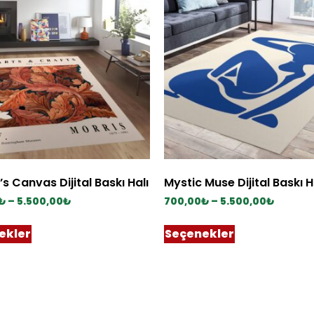
s Canvas Dijital Baskı Halı
Mystic Muse Dijital Baskı H
₺
–
5.500,00
₺
700,00
₺
–
5.500,00
₺
ekler
Seçenekler