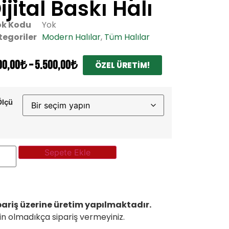
ijital Baskı Halı
ok Kodu
Yok
tegoriler
Modern Halılar
,
Tüm Halılar
00,00
₺
–
5.500,00
₺
ÖZEL ÜRETİM!
Ölçü
Sepete Ekle
pariş üzerine üretim yapılmaktadır.
n olmadıkça sipariş vermeyiniz.