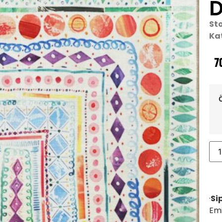
D
St
Ka
7
·
Si
Emi