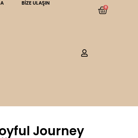
DA
BIZE ULAŞIN
0
oyful Journey