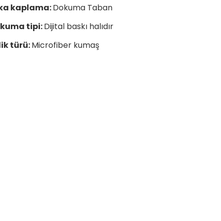
ka kaplama:
Dokuma Taban
kuma tipi:
Dijital baskı halıdır
lik türü:
Microfiber kumaş