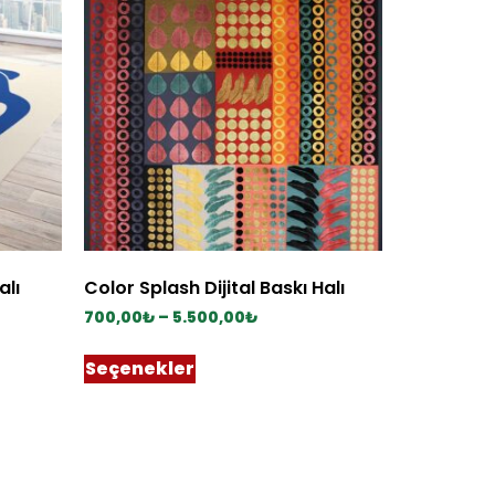
alı
Color Splash Dijital Baskı Halı
700,00
₺
–
5.500,00
₺
Seçenekler