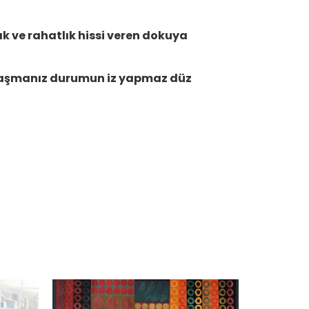
lık ve rahatlık hissi veren dokuya
laşmanız durumun iz yapmaz düz