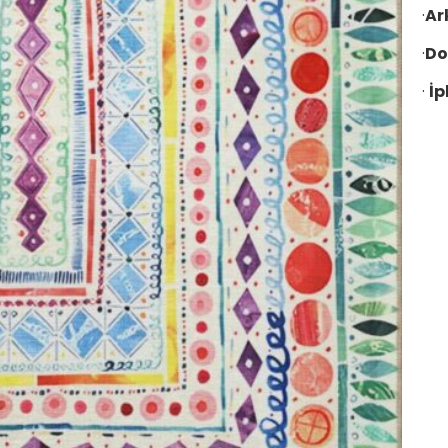
·
Ar
·
Do
·
İp