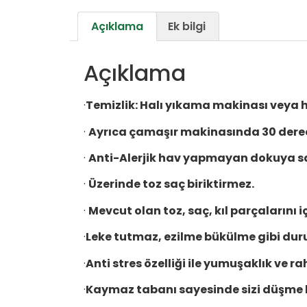
Açıklama
Ek bilgi
Açıklama
·
Temizlik:
Halı yıkama makinası veya ha
·
Ayrıca çamaşır makinasında 30 dere
·
Anti-Alerjik hav yapmayan dokuya sa
·
Üzerinde toz saç biriktirmez.
·
Mevcut olan toz, saç, kıl parçalarını 
·
Leke tutmaz, ezilme bükülme gibi du
·
Anti stres özelliği ile yumuşaklık ve ra
·
Kaymaz tabanı sayesinde sizi düşme