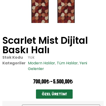
Scarlet Mist Dijital
Baskı Halı
Stok Kodu
Yok
Kategoriler
Modern Halılar
,
Tüm Halılar
,
Yeni
Gelenler
700,00
₺
–
5.500,00
₺
ÖZEL ÜRETİM!