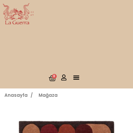
0
Anasayfa
/
Mağaza