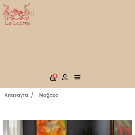
0
Anasayfa
/
Mağaza