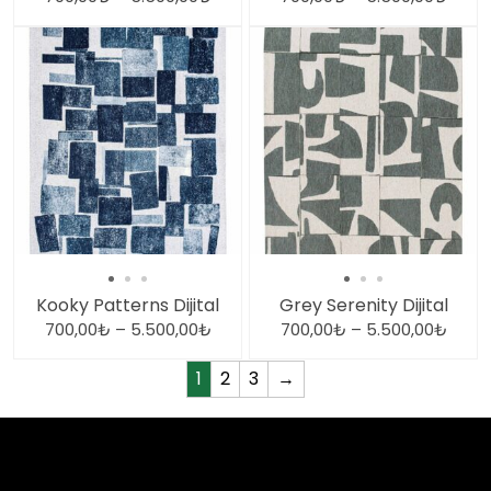
Kooky Patterns Dijital
Grey Serenity Dijital
700,00
₺
–
5.500,00
₺
700,00
₺
–
5.500,00
₺
1
2
3
→