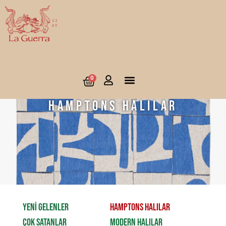
0
Hamptons Halılar
YENİ GELENLER
HAMPTONS HALILAR
ÇOK SATANLAR
MODERN HALILAR