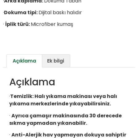
·
Arka kaplama:
Dokuma Taban
·
Dokuma tipi:
Dijital baskı halıdır
·
İplik türü:
Microfiber kumaş
Açıklama
Ek bilgi
Açıklama
·
Temizlik:
Halı yıkama makinası veya halı
yıkama merkezlerinde yıkayabilirsiniz.
·
Ayrıca çamaşır makinasında 30 derecede
sıkma yapmadan yıkanabilir.
·
Anti-Alerjik hav yapmayan dokuya sahiptir