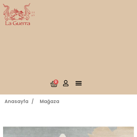
0
Anasayfa
/
Mağaza