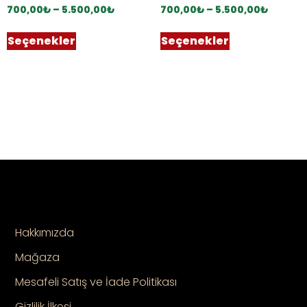
700,00
₺
–
5.500,00
₺
700,00
₺
–
5.500,00
₺
Seçenekler
Seçenekler
Hakkımızda
Mağaza
Mesafeli Satış ve İade Politikası
Gizlilik İlkesi