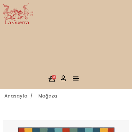
0
Anasayfa
/
Mağaza