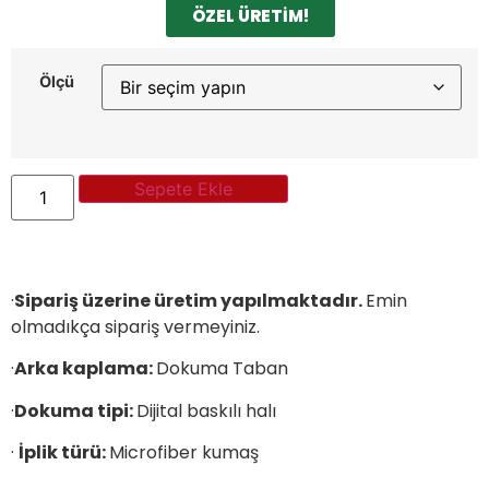
ÖZEL ÜRETİM!
Ölçü
Sepete Ekle
·
Sipariş üzerine üretim yapılmaktadır.
Emin
olmadıkça sipariş vermeyiniz.
·
Arka kaplama:
Dokuma Taban
·
Dokuma tipi:
Dijital baskılı halı
·
İplik türü:
Microfiber kumaş