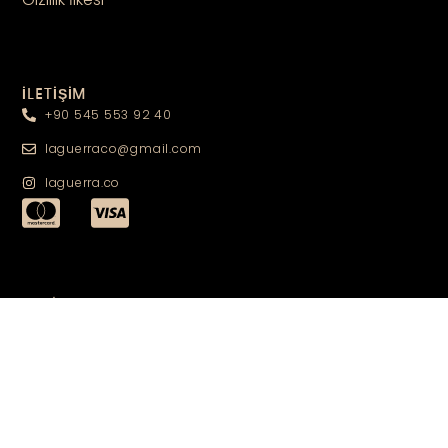
İLETİŞİM
+90 545 553 92 40
laguerraco@gmail.com
laguerra.co
TAKİPTE KALIN
TAKİP ET