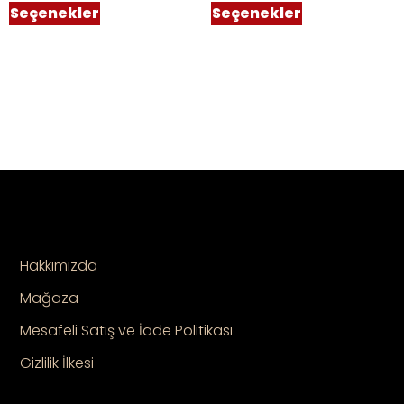
Seçenekler
Seçenekler
Hakkımızda
Mağaza
Mesafeli Satış ve İade Politikası
Gizlilik İlkesi