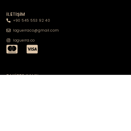
İLETİŞİM
+90 545 553 92 40
laguerraco@gmail.com
laguerra.co
TAKİPTE KALIN
TAKİP ET
©2024 All Right Reserved by La Guerra Co.