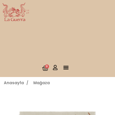
0
Anasayfa
/
Mağaza