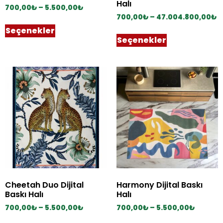
Halı
700,00
₺
–
5.500,00
₺
700,00
₺
–
47.004.800,00
₺
Seçenekler
Seçenekler
Cheetah Duo Dijital
Harmony Dijital Baskı
Baskı Halı
Halı
700,00
₺
–
5.500,00
₺
700,00
₺
–
5.500,00
₺