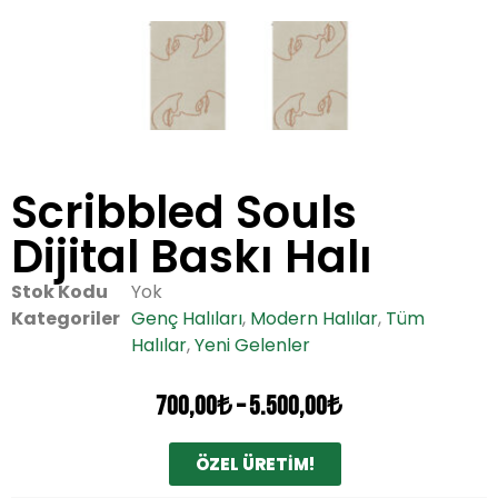
Scribbled Souls
Dijital Baskı Halı
Stok Kodu
Yok
Kategoriler
Genç Halıları
,
Modern Halılar
,
Tüm
Halılar
,
Yeni Gelenler
700,00
₺
–
5.500,00
₺
ÖZEL ÜRETİM!