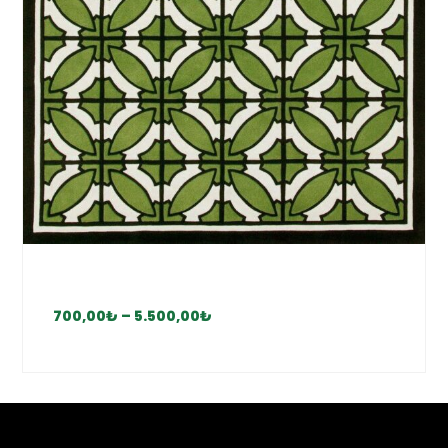
700,00
₺
–
5.500,00
₺