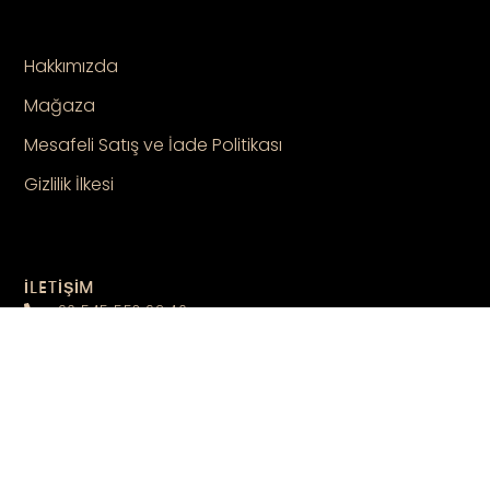
Hakkımızda
Mağaza
Mesafeli Satış ve İade Politikası
Gizlilik İlkesi
İLETİŞİM
+90 545 553 92 40
laguerraco@gmail.com
laguerra.co