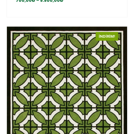
700,00
₺
–
5.500,00
₺
İNDIRIM!