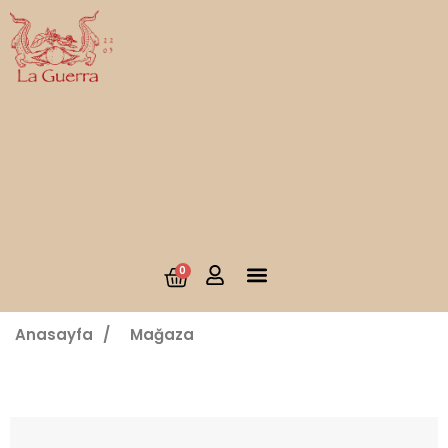
0
Anasayfa
/
Mağaza