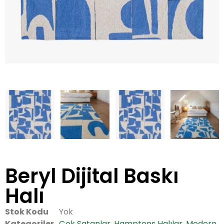
Beryl Dijital Baskı
Halı
Stok Kodu
Yok
Kategoriler
Çok Satanlar
,
Hamptons Halılar
,
Modern